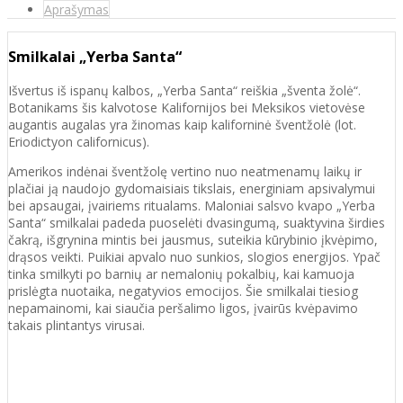
Aprašymas
Smilkalai „Yerba Santa“
Išvertus iš ispanų kalbos, „Yerba Santa“ reiškia „šventa žolė“.
Botanikams šis kalvotose Kalifornijos bei Meksikos vietovėse
augantis augalas yra žinomas kaip kaliforninė šventžolė (lot.
Eriodictyon californicus).
Amerikos indėnai šventžolę vertino nuo neatmenamų laikų ir
plačiai ją naudojo gydomaisiais tikslais, energiniam apsivalymui
bei apsaugai, įvairiems ritualams. Maloniai salsvo kvapo „Yerba
Santa“ smilkalai padeda puoselėti dvasingumą, suaktyvina širdies
čakrą, išgrynina mintis bei jausmus, suteikia kūrybinio įkvėpimo,
drąsos veikti. Puikiai apvalo nuo sunkios, slogios energijos. Ypač
tinka smilkyti po barnių ar nemalonių pokalbių, kai kamuoja
prislėgta nuotaika, negatyvios emocijos. Šie smilkalai tiesiog
nepamainomi, kai siaučia peršalimo ligos, įvairūs kvėpavimo
takais plintantys virusai.