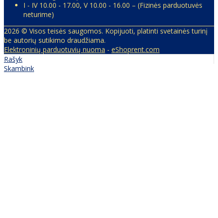
I - IV 10.00 - 17.00, V 10.00 - 16.00 – (Fizinės parduotuvės
neturime)
2026 © Visos teisės saugomos. Kopijuoti, platinti svetainės turinį
be autorių sutikimo draudžiama.
Elektroninių parduotuvių nuoma
-
eShoprent.com
Rašyk
Skambink