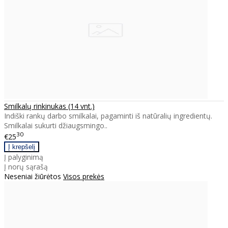
Smilkalų rinkinukas (14 vnt.)
Indiški rankų darbo smilkalai, pagaminti iš natūralių ingredientų.
Smilkalai sukurti džiaugsmingo..
30
€25
Į palyginimą
Į norų sąrašą
Neseniai žiūrėtos
Visos prekės