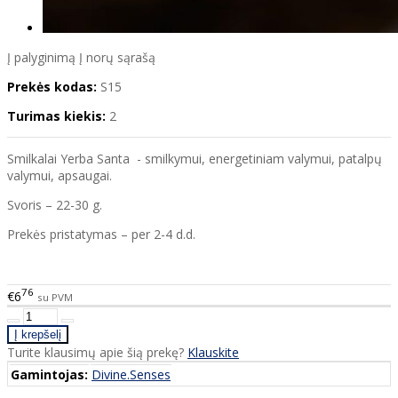
Į palyginimą
Į norų sąrašą
Prekės kodas:
S15
Turimas kiekis:
2
Smilkalai Yerba Santa - smilkymui, energetiniam valymui, patalpų
valymui, apsaugai.
Svoris – 22-30 g.
Prekės pristatymas – per 2-4 d.d.
76
€6
su PVM
Turite klausimų apie šią prekę?
Klauskite
Gamintojas:
Divine.Senses