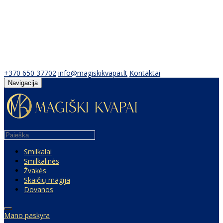
+370 650 37702
info@magiskikvapai.lt
Kontaktai
Navigacija
Smilkalai
Smilkalinės
Žvakės
Skaičių magija
Dovanos
Mano paskyra