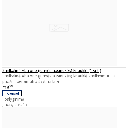
Smilkalinė Abalone (jūrinės ausinukės) kriauklė (1 vnt.)
Smilkalinė Abalone (jūrinės ausinukės) kriauklė smilkinimui. Tai
puošni, perlamutru švytinti kria..
39
€16
Į palyginimą
Į norų sąrašą