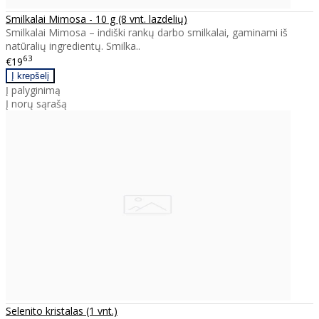
Smilkalai Mimosa - 10 g (8 vnt. lazdelių)
Smilkalai Mimosa – indiški rankų darbo smilkalai, gaminami iš
natūralių ingredientų. Smilka..
63
€19
Į palyginimą
Į norų sąrašą
Selenito kristalas (1 vnt.)