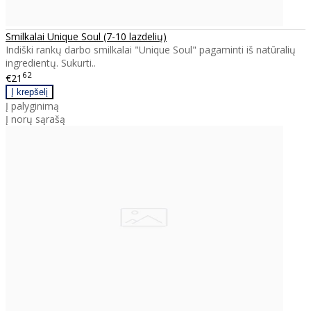
Smilkalai Unique Soul (7-10 lazdelių)
Indiški rankų darbo smilkalai "Unique Soul" pagaminti iš natūralių
ingredientų. Sukurti..
62
€21
Į palyginimą
Į norų sąrašą