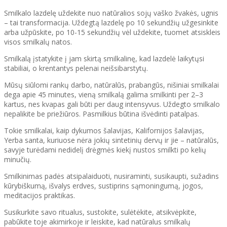
Smilkalo lazdelę uždekite nuo natūralios sojų vaško žvakės, ugnis
– tai transformacija. Uždegtą lazdelę po 10 sekundžių užgesinkite
arba užpūskite, po 10-15 sekundžių vėl uždekite, tuomet atsiskleis
visos smilkalų natos.
Smilkalą įstatykite į jam skirtą smilkalinę, kad lazdelė laikytųsi
stabiliai, o krentantys pelenai neišsibarstytų.
Mūsų siūlomi rankų darbo, natūralūs, prabangūs, nišiniai smilkalai
dega apie 45 minutes, vieną smilkalą galima smilkinti per 2–3
kartus, nes kvapas gali būti per daug intensyvus. Uždegto smilkalo
nepalikite be priežiūros. Pasmilkius būtina išvėdinti patalpas.
Tokie smilkalai, kaip dykumos šalavijas, Kalifornijos šalavijas,
Yerba santa, kuriuose nėra jokių sintetinių dervų ir jie – natūralūs,
savyje turėdami nedidelį drėgmės kiekį nustos smilkti po kelių
minučių.
Smilkinimas padės atsipalaiduoti, nusiraminti, susikaupti, sužadins
kūrybiškumą, išvalys erdves, sustiprins sąmoningumą, jogos,
meditacijos praktikas.
Susikurkite savo ritualus, sustokite, sulėtėkite, atsikvėpkite,
pabūkite toje akimirkoje ir leiskite, kad natūralus smilkalų