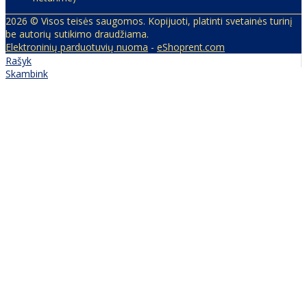
2026 © Visos teisės saugomos. Kopijuoti, platinti svetainės turinį
be autorių sutikimo draudžiama.
Elektroninių parduotuvių nuoma
-
eShoprent.com
Rašyk
Skambink