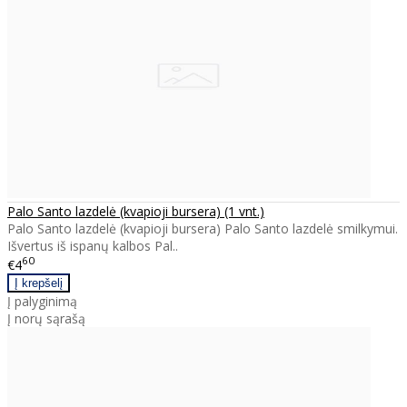
Palo Santo lazdelė (kvapioji bursera) (1 vnt.)
Palo Santo lazdelė (kvapioji bursera) Palo Santo lazdelė smilkymui.
Išvertus iš ispanų kalbos Pal..
60
€4
Į palyginimą
Į norų sąrašą