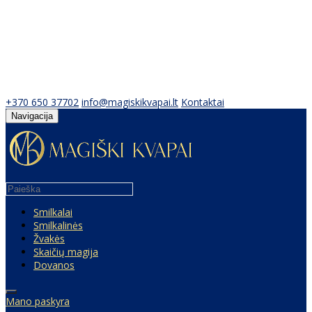
+370 650 37702
info@magiskikvapai.lt
Kontaktai
Navigacija
Smilkalai
Smilkalinės
Žvakės
Skaičių magija
Dovanos
Mano paskyra