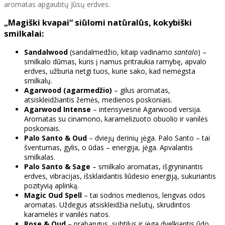
aromatas apgaubtų Jūsų erdves.
„Magiški kvapai“ siūlomi natūralūs, kokybiški
smilkalai:
Sandalwood
(sandalmedžio, kitaip vadinamo
santalo
) –
smilkalo dūmas, kuris į namus pritraukia ramybę, apvalo
erdves, užburia netgi tuos, kurie sako, kad nemėgsta
smilkalų.
Agarwood (agarmedžio)
– gilus aromatas,
atsiskleidžiantis žemės, medienos poskoniais.
Agarwood Intense
– intensyvesnė Agarwood versija.
Aromatas su cinamono, karamelizuoto obuolio ir vanilės
poskoniais.
Palo Santo & Oud
– dviejų derinių jėga. Palo Santo – tai
šventumas, gylis, o ūdas – energija, jėga. Apvalantis
smilkalas.
Palo Santo & Sage
– smilkalo aromatas, išgryninantis
erdves, vibracijas, išsklaidantis liūdesio energiją, sukuriantis
pozityvią aplinką.
Magic Oud Spell
– tai sodrios medienos, lengvas odos
aromatas. Uždegus atsiskleidžia riešutų, skrudintos
karamelės ir vanilės natos.
Rose & Oud
– prabangus, subtilus ir jėga dvelkiantis ūdo