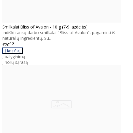
Smilkalai Bliss of Avalon - 10 g (7-9 lazdelės)
Indiški rankų darbo smilkalai "Bliss of Avalon", pagaminti iš
natūralių ingredientų. Su..
40
€20
Į palyginimą
Į norų sąrašą