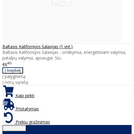
Baltasis Kalifornijos šalavijas (1 vnt.)
Baltasis Kalifornijos šalavijas - smilkymui, energetiniam valymui,
patalpų valymui, apsaugai. Siu..
40
€6
Į palyginimą
Į norų sąrašą
Kaip pirkti
Pristatymas
Prekių grąžinimas
Informacija