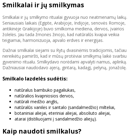
Smilkalai ir jų smilkymas
Smilkalai ir jų smilkymo ritualai gyvuoja nuo neatmenamų laikų.
Seniausiais laikais (Egipte, Arabijoje, Indijoje, senovės Romoje,
antikinėje Graikijoje) buvo smilkoma mediena, dervos, įvairios
žolelės. Jau tada žmonės žinojo, kad natūralūs kvapai veikia
teigiamai, harmonizuoja, apvalo erdves ir energijas.
Dažnai smilkalai siejami su Rytų dvasinėmis tradicijomis, tačiau
nereikėtų pamiršti, kad ir mūsų protėviai smilkymą laikė svarbiu
gyvenimo ritualu. Smilkydavo norėdami apvalyti namus, aplinką.
Dažniausiai naudodavo ajerą, gintarą, kadagį, pelyną, jonažolę.
Smilkalo lazdelės sudėtis:
natūralus bambuko pagaliukas,
natūralios kvapniosios dervos,
natūrali medžio anglis,
natūralūs vanilės ir santalo (sandalmedžio) milteliai,
botaniniai aliejai, eteriniai aliejai, absoliuto aliejai,
atarai (distiliuojami į sandalmedžio aliejų).
Kaip naudoti smilkalus?