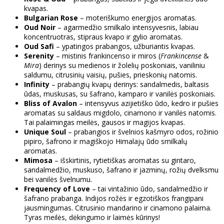
kvapas.
Bulgarian Rose
– moteriškumo energijos aromatas.
Oud Noir
– agarmedžio smilkalo intensyvesnis, labiau
koncentruotras, stipraus kvapo ir gylio aromatas.
Oud Safi
– ypatingos prabangos, užburiantis kvapas.
Serenity
– mistinis frankincenso ir miros (
Frankincense
&
Mira
) derinys su medienos ir žolelių poskoniais, vaniliniu
saldumu, citrusinių vaisių, pušies, prieskonių natomis.
Infinity
– prabangių kvapų derinys: sandalmedis, baltasis
ūdas, muskusas, su šafrano, kamparo ir vanilės poskoniais.
Bliss of Avalon
– intensyvus azijietiško ūdo, kedro ir pušies
aromatas su saldaus migdolo, cinamono ir vanilės natomis.
Tai palaimingas meilės, gausos ir magijos kvapas.
Unique Soul
– prabangios ir švelnios kašmyro odos, rožinio
pipiro, šafrono ir magiškojo Himalajų ūdo smilkalų
aromatas.
Mimosa
– išskirtinis, rytietiškas aromatas su gintaro,
sandalmedžio, muskuso, šafrano ir jazminų, rožių dvelksmu
bei vanilės švelnumu.
Frequency of Love
– tai vintažinio ūdo, sandalmedžio ir
šafrano prabanga. Indijos rožės ir egzotiškos frangipani
jausmingumas. Citrusinio mandarino ir cinamono palaima.
Tyras meilės, dėkingumo ir laimės kūrinys!