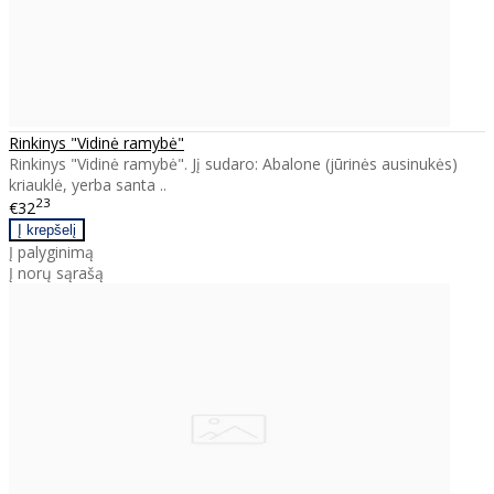
Rinkinys "Vidinė ramybė"
Rinkinys "Vidinė ramybė". Jį sudaro: Abalone (jūrinės ausinukės)
kriauklė, yerba santa ..
23
€32
Į palyginimą
Į norų sąrašą