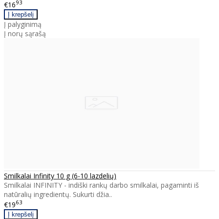
93
€16
Į palyginimą
Į norų sąrašą
Smilkalai Infinity 10 g (6-10 lazdelių)
Smilkalai INFINITY - indiški rankų darbo smilkalai, pagaminti iš
natūralių ingredientų. Sukurti džia..
63
€19