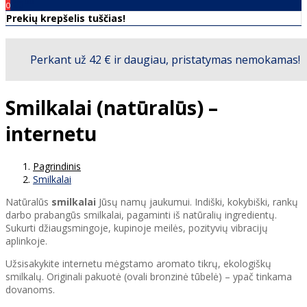
00
€0
0
Prekių krepšelis tuščias!
Smilkalai (natūralūs) –
internetu
Pagrindinis
Smilkalai
Natūralūs
smilkalai
Jūsų namų jaukumui. Indiški, kokybiški, rankų
darbo prabangūs smilkalai, pagaminti iš natūralių ingredientų.
Sukurti džiaugsmingoje, kupinoje meilės, pozityvių vibracijų
aplinkoje.
Užsisakykite internetu mėgstamo aromato tikrų, ekologiškų
smilkalų. Originali pakuotė (ovali bronzinė tūbelė) – ypač tinkama
dovanoms.