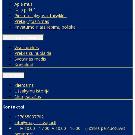
Apie mus
Kaip pirkti?
Pirkimo sąlygos ir taisyklės
Prekių grąžinimas
Privatumo ir atsiliepimų politika
Klientų aptarnavimas
Visos prekės
Prekės su nuolaida
Svetainės medis
Kontaktai
Klientams
Klientams
Užsakymų istorija
Norų sąrašas
Kontaktai
+37065037702
info@magiskikvapai.lt
I - IV 10.00 - 17.00, V 10.00 - 16.00 – (Fizinės parduotuvės
neturime)