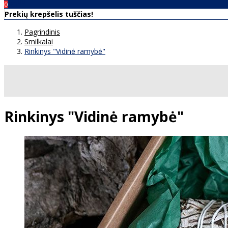
00
€0
0
Prekių krepšelis tuščias!
Pagrindinis
Smilkalai
Rinkinys "Vidinė ramybė"
Rinkinys "Vidinė ramybė"