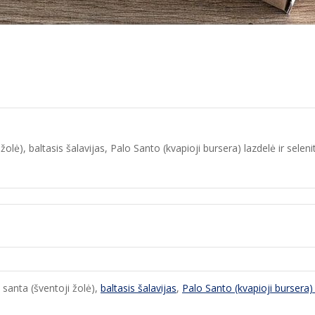
olė), baltasis šalavijas, Palo Santo (kvapioji bursera) lazdelė ir selenit
 santa (šventoji žolė),
baltasis šalavijas
,
Palo Santo (kvapioji bursera)