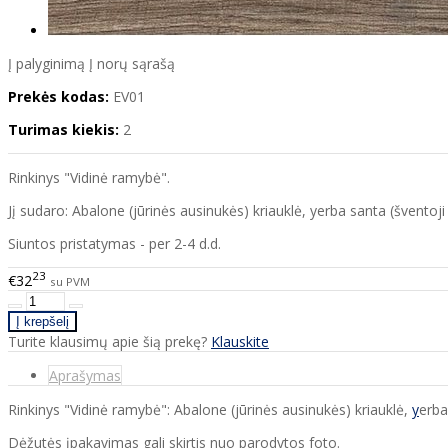
Į palyginimą
Į norų sąrašą
Prekės kodas:
EV01
Turimas kiekis:
2
Rinkinys "Vidinė ramybė".
Jį sudaro: Abalone (jūrinės ausinukės) kriauklė, yerba santa (šventoji ž
Siuntos pristatymas - per 2-4 d.d.
23
€32
su PVM
Turite klausimų apie šią prekę?
Klauskite
Aprašymas
Rinkinys "Vidinė ramybė": Abalone (jūrinės ausinukės) kriauklė,
y
erba
Dėžutės įpakavimas gali skirtis nuo parodytos foto.