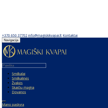
+370 650 37702
info@magiskikvapai.lt
Kontaktai
Navigacija
Smilkalai
Smilkalinės
Žvakės
Skaičių magija
Dovanos
Mano paskyra