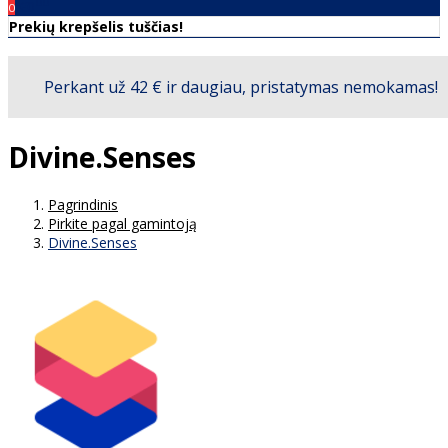
00
€0
0
Prekių krepšelis tuščias!
Divine.Senses
Pagrindinis
Pirkite pagal gamintoją
Divine.Senses