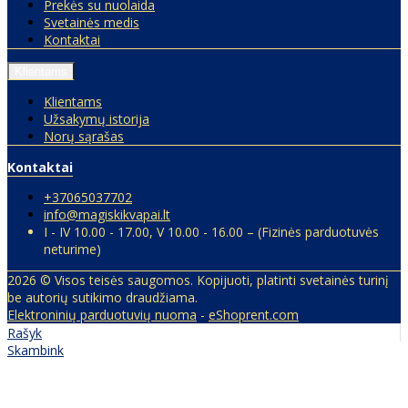
Prekės su nuolaida
Svetainės medis
Kontaktai
Klientams
Klientams
Užsakymų istorija
Norų sąrašas
Kontaktai
+37065037702
info@magiskikvapai.lt
I - IV 10.00 - 17.00, V 10.00 - 16.00 – (Fizinės parduotuvės
neturime)
2026 © Visos teisės saugomos. Kopijuoti, platinti svetainės turinį
be autorių sutikimo draudžiama.
Elektroninių parduotuvių nuoma
-
eShoprent.com
Rašyk
Skambink