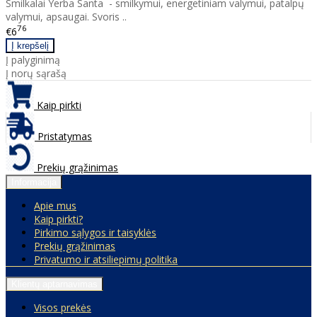
Smilkalai Yerba Santa - smilkymui, energetiniam valymui, patalpų
valymui, apsaugai. Svoris ..
76
€6
Į palyginimą
Į norų sąrašą
Kaip pirkti
Pristatymas
Prekių grąžinimas
Informacija
Apie mus
Kaip pirkti?
Pirkimo sąlygos ir taisyklės
Prekių grąžinimas
Privatumo ir atsiliepimų politika
Klientų aptarnavimas
Visos prekės