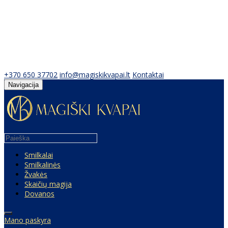
+370 650 37702
info@magiskikvapai.lt
Kontaktai
Navigacija
Smilkalai
Smilkalinės
Žvakės
Skaičių magija
Dovanos
Mano paskyra