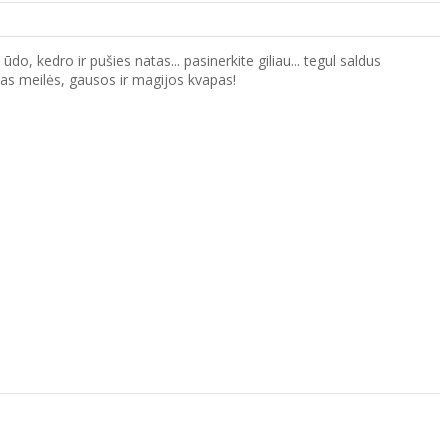
do, kedro ir pušies natas... pasinerkite giliau... tegul saldus
ngas meilės, gausos ir magijos kvapas!