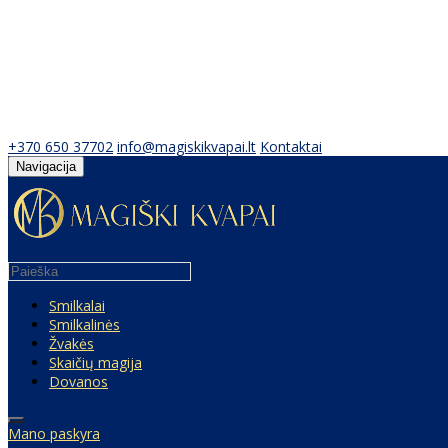
+370 650 37702
info@magiskikvapai.lt
Kontaktai
Navigacija
Smilkalai
Smilkalinės
Žvakės
Skaičių magija
Dovanos
Mano paskyra