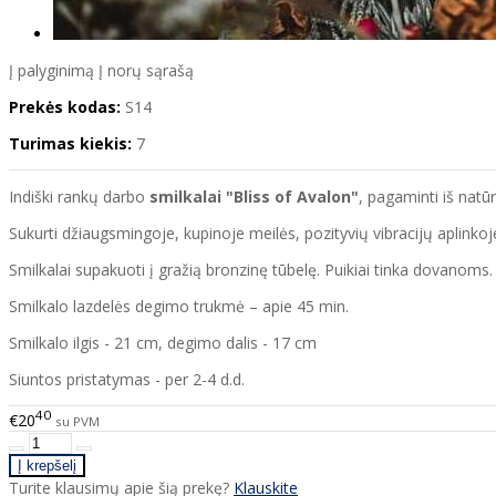
Į palyginimą
Į norų sąrašą
Prekės kodas:
S14
Turimas kiekis:
7
Indiški rankų darbo
smilkalai "Bliss of Avalon"
, pagaminti iš natūr
Sukurti džiaugsmingoje, kupinoje meilės, pozityvių vibracijų aplinkoj
Smilkalai supakuoti į gražią bronzinę tūbelę. Puikiai tinka dovanoms.
Smilkalo lazdelės degimo trukmė – apie 45 min.
Smilkalo ilgis - 21 cm, degimo dalis - 17 cm
Siuntos pristatymas - per 2-4 d.d.
40
€20
su PVM
Turite klausimų apie šią prekę?
Klauskite