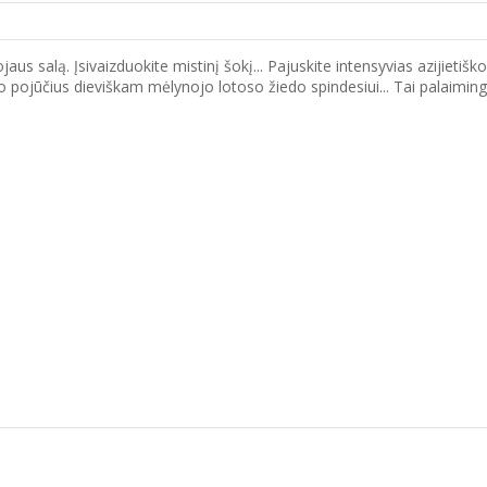
 salą. Įsivaizduokite mistinį šokį... Pajuskite intensyvias azijietiško ū
savo pojūčius dieviškam mėlynojo lotoso žiedo spindesiui... Tai palaimi