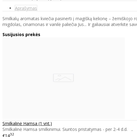
Aprašymas
Smilkalų aromatas kviečia pasinerti į magišką kelionę – žemiškojo rojaus
migdolas, cinamonas ir vanilė paliečia Jus... Ir galiausiai atverkite 
Susijusios prekės
Smilkalinė Hamsa (1 vnt.)
Smilkalinė Hamsa smilkinimui. Siuntos pristatymas - per 2-4 d.d. ..
32
€14