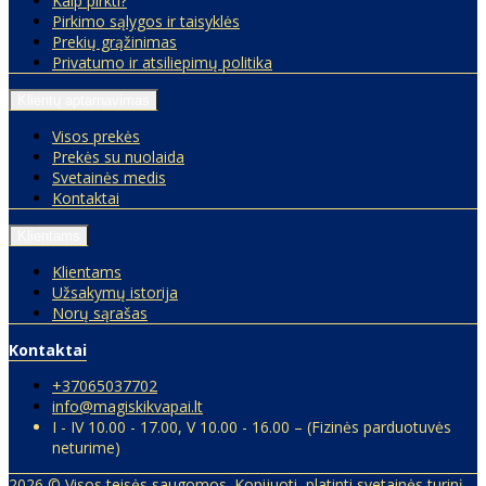
Kaip pirkti?
Pirkimo sąlygos ir taisyklės
Prekių grąžinimas
Privatumo ir atsiliepimų politika
Klientų aptarnavimas
Visos prekės
Prekės su nuolaida
Svetainės medis
Kontaktai
Klientams
Klientams
Užsakymų istorija
Norų sąrašas
Kontaktai
+37065037702
info@magiskikvapai.lt
I - IV 10.00 - 17.00, V 10.00 - 16.00 – (Fizinės parduotuvės
neturime)
2026 © Visos teisės saugomos. Kopijuoti, platinti svetainės turinį