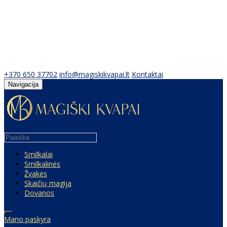
+370 650 37702
info@magiskikvapai.lt
Kontaktai
Navigacija
Smilkalai
Smilkalinės
Žvakės
Skaičių magija
Dovanos
Mano paskyra