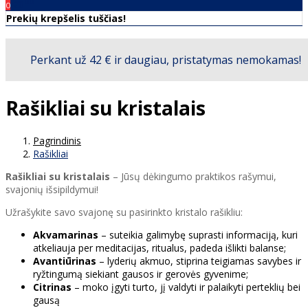
00
€0
0
Prekių krepšelis tuščias!
Rašikliai su kristalais
Pagrindinis
Rašikliai
Rašikliai su kristalais
– Jūsų dėkingumo praktikos rašymui,
svajonių išsipildymui!
Užrašykite savo svajonę su pasirinkto kristalo rašikliu:
Akvamarinas
– suteikia galimybę suprasti informaciją, kuri
atkeliauja per meditacijas, ritualus, padeda išlikti balanse;
Avantiūrinas
– lyderių akmuo, stiprina teigiamas savybes ir
ryžtingumą siekiant gausos ir gerovės gyvenime;
Citrinas
– moko įgyti turto, jį valdyti ir palaikyti perteklių bei
gausą