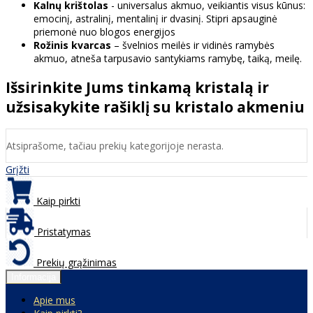
Kalnų krištolas
- universalus akmuo, veikiantis visus kūnus:
emocinį, astralinį, mentalinį ir dvasinį. Stipri apsauginė
priemonė nuo blogos energijos
Rožinis kvarcas
– švelnios meilės ir vidinės ramybės
akmuo, atneša tarpusavio santykiams ramybę, taiką, meilę.
Išsirinkite Jums tinkamą kristalą ir
užsisakykite rašiklį su kristalo akmeniu
Atsiprašome, tačiau prekių kategorijoje nerasta.
Grįžti
Kaip pirkti
Pristatymas
Prekių grąžinimas
Informacija
Apie mus