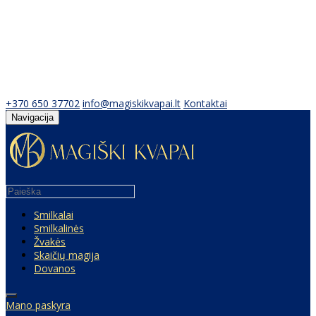
+370 650 37702
info@magiskikvapai.lt
Kontaktai
Navigacija
Smilkalai
Smilkalinės
Žvakės
Skaičių magija
Dovanos
Mano paskyra