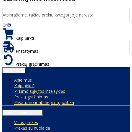
Atsiprašome, tačiau prekių kategorijoje nerasta.
Grįžti
Kaip pirkti
Pristatymas
Prekių grąžinimas
Informacija
Apie mus
Kaip pirkti?
Pirkimo sąlygos ir taisyklės
Prekių grąžinimas
Privatumo ir atsiliepimų politika
Klientų aptarnavimas
Visos prekės
Prekės su nuolaida