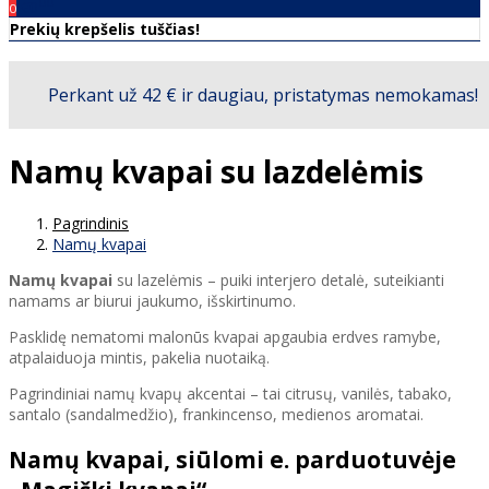
00
€0
0
Prekių krepšelis tuščias!
Namų kvapai su lazdelėmis
Pagrindinis
Namų kvapai
Namų kvapai
su lazelėmis – puiki interjero detalė, suteikianti
namams ar biurui jaukumo, išskirtinumo.
Pasklidę nematomi malonūs kvapai apgaubia erdves ramybe,
atpalaiduoja mintis, pakelia nuotaiką.
Pagrindiniai namų kvapų akcentai – tai citrusų, vanilės, tabako,
santalo (sandalmedžio), frankincenso, medienos aromatai.
Namų kvapai, siūlomi e. parduotuvėje