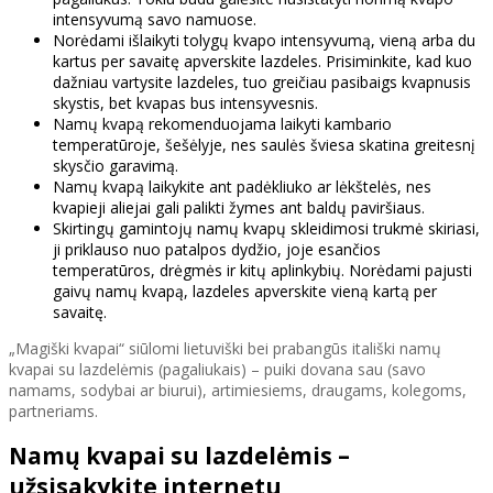
intensyvumą savo namuose.
Norėdami išlaikyti tolygų kvapo intensyvumą, vieną arba du
kartus per savaitę apverskite lazdeles. Prisiminkite, kad kuo
dažniau vartysite lazdeles, tuo greičiau pasibaigs kvapnusis
skystis, bet kvapas bus intensyvesnis.
Namų kvapą rekomenduojama laikyti kambario
temperatūroje, šešėlyje, nes saulės šviesa skatina greitesnį
skysčio garavimą.
Namų kvapą laikykite ant padėkliuko ar lėkštelės, nes
kvapieji aliejai gali palikti žymes ant baldų paviršiaus.
Skirtingų gamintojų namų kvapų skleidimosi trukmė skiriasi,
ji priklauso nuo patalpos dydžio, joje esančios
temperatūros, drėgmės ir kitų aplinkybių. Norėdami pajusti
gaivų namų kvapą, lazdeles apverskite vieną kartą per
savaitę.
„Magiški kvapai“ siūlomi lietuviški bei prabangūs itališki namų
kvapai su lazdelėmis (pagaliukais) – puiki dovana sau (savo
namams, sodybai ar biurui), artimiesiems, draugams, kolegoms,
partneriams.
Namų kvapai su lazdelėmis –
užsisakykite internetu