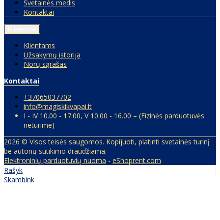
Svetainės medis
Kontaktai
Klientams
Klientams
Užsakymų istorija
Norų sąrašas
Kontaktai
+37065037702
info@magiskikvapai.lt
I - IV 10.00 - 17.00, V 10.00 - 16.00 – (Fizinės parduotuvės
neturime)
2026 © Visos teisės saugomos. Kopijuoti, platinti svetainės turinį
be autorių sutikimo draudžiama.
Elektroninių parduotuvių nuoma
-
eShoprent.com
Rašyk
Skambink