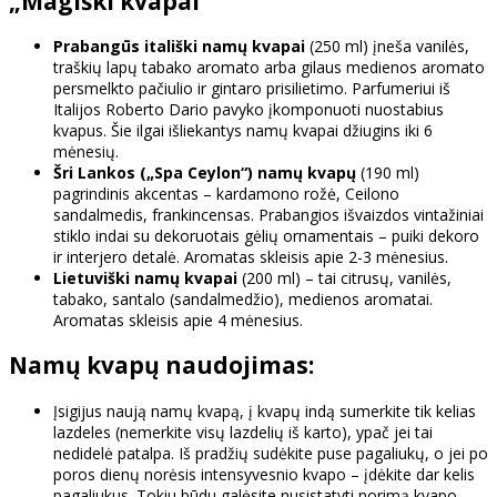
„Magiški kvapai“
Prabangūs itališki namų kvapai
(250 ml) įneša vanilės,
traškių lapų tabako aromato arba gilaus medienos aromato
persmelkto pačiulio ir gintaro prisilietimo. Parfumeriui iš
Italijos Roberto Dario pavyko įkomponuoti nuostabius
kvapus. Šie ilgai išliekantys namų kvapai džiugins iki 6
mėnesių.
Šri Lankos („Spa Ceylon“) namų kvapų
(190 ml)
pagrindinis akcentas – kardamono rožė, Ceilono
sandalmedis, frankincensas. Prabangios išvaizdos vintažiniai
stiklo indai su dekoruotais gėlių ornamentais – puiki dekoro
ir interjero detalė. Aromatas skleisis apie 2-3 mėnesius.
Lietuviški namų kvapai
(200 ml) – tai citrusų, vanilės,
tabako, santalo (sandalmedžio), medienos aromatai.
Aromatas skleisis apie 4 mėnesius.
Namų kvapų naudojimas:
Įsigijus naują namų kvapą, į kvapų indą sumerkite tik kelias
lazdeles (nemerkite visų lazdelių iš karto), ypač jei tai
nedidelė patalpa. Iš pradžių sudėkite puse pagaliukų, o jei po
poros dienų norėsis intensyvesnio kvapo – įdėkite dar kelis
pagaliukus. Tokiu būdu galėsite nusistatyti norimą kvapo