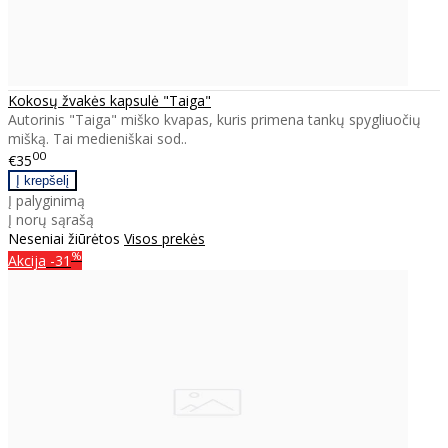
Kokosų žvakės kapsulė "Taiga"
Autorinis "Taiga" miško kvapas, kuris primena tankų spygliuočių
mišką. Tai medieniškai sod..
00
€35
Į palyginimą
Į norų sąrašą
Neseniai žiūrėtos
Visos prekės
%
Akcija
-31