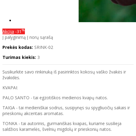
%
Akcija
-31
Į palyginimą
Į norų sąrašą
Prekės kodas:
SRINK-02
Turimas kiekis:
3
Susikurkite savo rinkinuką iš pasirinktos kokosų vaško žvakės ir
žvakidės.
KVAPAI:
PALO SANTO - tai egzotiškos medienos kvapų natos.
TAIGA - tai medieniškai sodrus, susipynęs su spygliuočių sakais ir
prieskonių akcentais aromatas.
TONKA - tai autorinis, gurmaniškas kvapas, kuriame susilieja
saldžios karamelės, švelnių migdolų ir prieskonių natos.