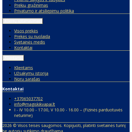
Prekių grąžinimas
Privatumo ir atsiliepimų politika
Klientų aptarnavimas
Visos prekės
Prekės su nuolaida
Svetainės medis
Kontaktai
Klientams
Klientams
Užsakymų istorija
Norų sąrašas
Kontaktai
+37065037702
info@magiskikvapai.lt
I - IV 10.00 - 17.00, V 10.00 - 16.00 – (Fizinės parduotuvės
neturime)
2026 © Visos teisės saugomos. Kopijuoti, platinti svetainės turinį
be autorių sutikimo draudžiama.