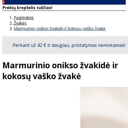
00
€0
0
Prekių krepšelis tuščias!
Pagrindinis
Žvakės
Marmurinio onikso žvakidė ir kokosų vaško žvakė
Marmurinio onikso žvakidė ir
kokosų vaško žvakė