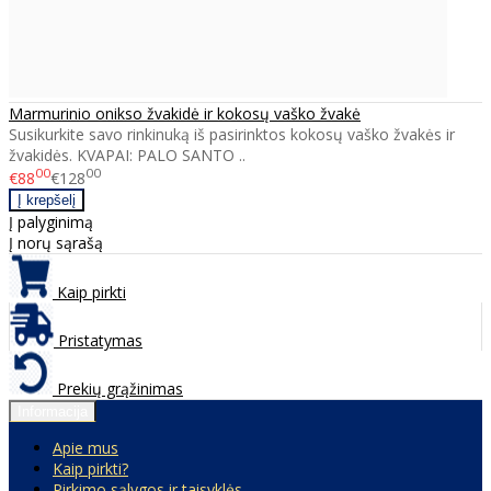
Marmurinio onikso žvakidė ir kokosų vaško žvakė
Susikurkite savo rinkinuką iš pasirinktos kokosų vaško žvakės ir
žvakidės. KVAPAI: PALO SANTO ..
00
00
€88
€128
Į palyginimą
Į norų sąrašą
Kaip pirkti
Pristatymas
Prekių grąžinimas
Informacija
Apie mus
Kaip pirkti?
Pirkimo sąlygos ir taisyklės