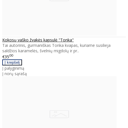
Kokosų vaško žvakės kapsulė "Tonka"
Tai autorinis, gurmaniškas Tonka kvapas, kuriame susilieja
saldžios karamelės, švelnių migdolų ir pr..
00
€35
Į palyginimą
Į norų sąrašą