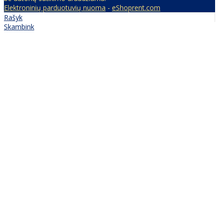
Elektroninių parduotuvių nuoma
-
eShoprent.com
Rašyk
Skambink