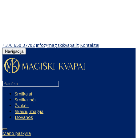
+370 650 37702
info@magiskikvapai.lt
Kontaktai
Navigacija
Smilkalai
Smilkalinės
Žvakės
Skaičių magija
Dovanos
Mano paskyra