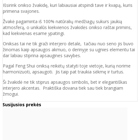
Išsirink onikso žvakidę, kuri labiausiai atspindi tave ir kvapą, kuris
primena svajones.
Žvakė pagaminta iš 100% natūralių medžiagų sukurs jaukią
atmosferą, o unikalūs kiekvienos žvakidės onikso raštai primins,
kad kiekvienas esame ypatingi.
Oniksas tai ne tik graži interjero detalė, tačiau nuo seno jis buvo
žinomas kaip apsaugos akmuo, o derinyje su ugnies elementu tai
dar labiau stiprina apsaugines savybes.
Pagal Feng Shui oniksą reikėtų statyti toje vietoje, kurią norime
harmonizuoti, apsaugoti. Jis taip pat traukia sėkmę ir turtus.
Ši žvakidė ne tik stiprus apsaugos simbolis, bet ir elegantiškas
interjero akcentas. Praktiška dovana tiek sau tiek brangiam
žmogui.
Susijusios prekės