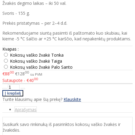
Žvakės degimo laikas – iki 50 val.
Svoris - 155 g.
Prekės pristatymas – per 2–4 d.d.
Rekomenduojame siuntą pasiimti iš paštomato kuo skubiau, kai
kieme -5 °C šalčio ar +25 °C karščio, kad nepakenktų produktams.
Kvapas :
Kokosų vaško žvakė Tonka
Kokosų vaško žvakė Taiga
Kokosų vaško žvakė Palo Santo
00
00
€88
€128
su PVM
00
Sutaupote - €40
Turite klausimų apie šią prekę?
Klauskite
Aprašymas
Susikurk savo rinkinuką iš pasirinktos kokosų vaško žvakės ir
žvakidės.