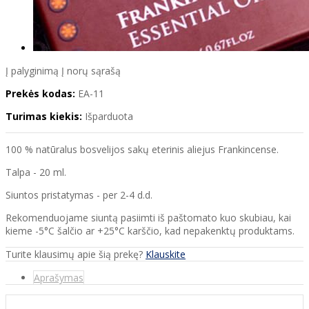
Į palyginimą
Į norų sąrašą
Prekės kodas:
EA-11
Turimas kiekis:
Išparduota
100 % natūralus bosvelijos sakų eterinis aliejus Frankincense.
Talpa - 20 ml.
Siuntos pristatymas - per 2-4 d.d.
Rekomenduojame siuntą pasiimti iš paštomato kuo skubiau, kai
kieme -5°C šalčio ar +25°C karščio, kad nepakenktų produktams.
Turite klausimų apie šią prekę?
Klauskite
Aprašymas