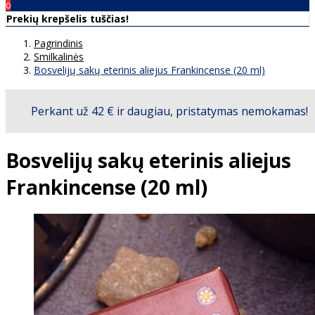
00
€0
0
Prekių krepšelis tuščias!
Pagrindinis
Smilkalinės
Bosvelijų sakų eterinis aliejus Frankincense (20 ml)
Bosvelijų sakų eterinis aliejus
Frankincense (20 ml)