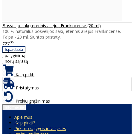
Bosvelijų sakų eterinis aliejus Frankincense (20 ml)
100 % natūralus bosvelijos sakų eterinis aliejus Frankincense.
Talpa - 20 ml. Siuntos pristaty..
06
€27
Į palyginimą
Į norų sąrašą
Kaip pirkti
Pristatymas
Prekių grąžinimas
Informacija
Apie mus
Kaip pirkti?
Pirkimo sąlygos ir taisyklės