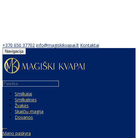
+370 650 37702
info@magiskikvapai.lt
Kontaktai
Navigacija
Smilkalai
Smilkalinės
Žvakės
Skaičių magija
Dovanos
Mano paskyra