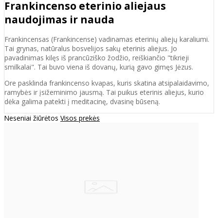
Frankincenso eterinio aliejaus
naudojimas ir nauda
Frankincensas (Frankincense) vadinamas eterinių aliejų karaliumi.
Tai grynas, natūralus bosvelijos sakų eterinis aliejus. Jo
pavadinimas kilęs iš prancūziško žodžio, reiškiančio "tikrieji
smilkalai". Tai buvo viena iš dovanų, kurią gavo gimęs Jėzus.
Ore pasklinda frankincenso kvapas, kuris skatina atsipalaidavimo,
ramybės ir įsižeminimo jausmą. Tai puikus eterinis aliejus, kurio
dėka galima patekti į meditacinę, dvasinę būseną.
Neseniai žiūrėtos
Visos prekės