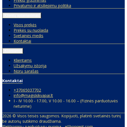
Prekių grąžinimas
Privatumo ir atsiliepimų politika
Klientų aptarnavimas
Visos prekės
Prekės su nuolaida
Svetainės medis
Kontaktai
Klientams
Klientams
Užsakymų istorija
Norų sąrašas
Kontaktai
+37065037702
info@magiskikvapai.lt
I - IV 10.00 - 17.00, V 10.00 - 16.00 – (Fizinės parduotuvės
neturime)
2026 © Visos teisės saugomos. Kopijuoti, platinti svetainės turinį
be autorių sutikimo draudžiama.
Elektroninių parduotuvių nuoma
-
eShoprent.com